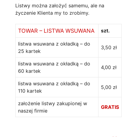
Listwy można założyć samemu, ale na
życzenie Klienta my to zrobimy.
TOWAR – LISTWA WSUWANA
szt.
listwa wsuwana z okładką – do
3,50 zł
25 kartek
listwa wsuwana z okładką – do
4,00 zł
60 kartek
listwa wsuwana z okładką – do
5,00 zł
110 kartek
założenie listwy zakupionej w
GRATIS
naszej firmie